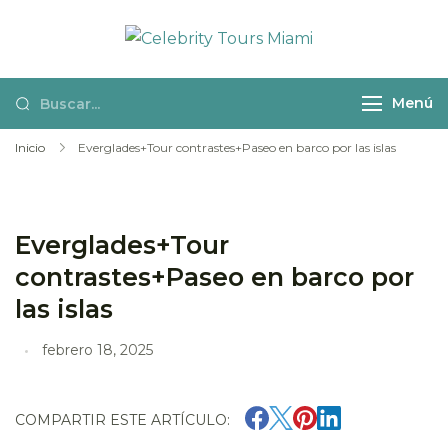
Celebrity
Actividades y
Tours Miami
excursiones en
Menú
español por
Miami
Inicio
Everglades+Tour contrastes+Paseo en barco por las islas
Everglades+Tour
contrastes+Paseo en barco por
las islas
febrero 18, 2025
COMPARTIR ESTE ARTÍCULO: