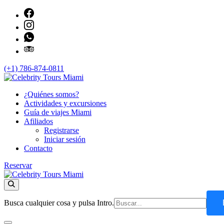
(+1) 786-874-0811
Actividades y excursiones en español por Miami
¿Quiénes somos?
Celebrity Tours Miami
Actividades y excursiones
Guía de viajes Miami
Afiliados
Registrarse
Iniciar sesión
Contacto
Reservar
Celebrity Tours Miami
Actividades y excursiones en español por Miami
Busca cualquier cosa y pulsa Intro.