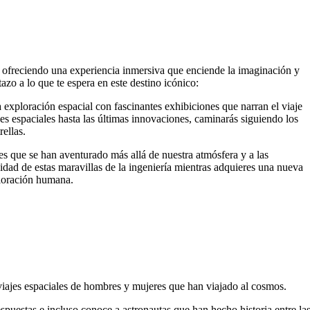
, ofreciendo una experiencia inmersiva que enciende la imaginación y
zo a lo que te espera en este destino icónico:
la exploración espacial con fascinantes exhibiciones que narran el viaje
jes espaciales hasta las últimas innovaciones, caminarás siguiendo los
rellas.
es que se han aventurado más allá de nuestra atmósfera y a las
idad de estas maravillas de la ingeniería mientras adquieres una nueva
ploración humana.
viajes espaciales de hombres y mujeres que han viajado al cosmos.
espuestas e incluso conoce a astronautas que han hecho historia entre la