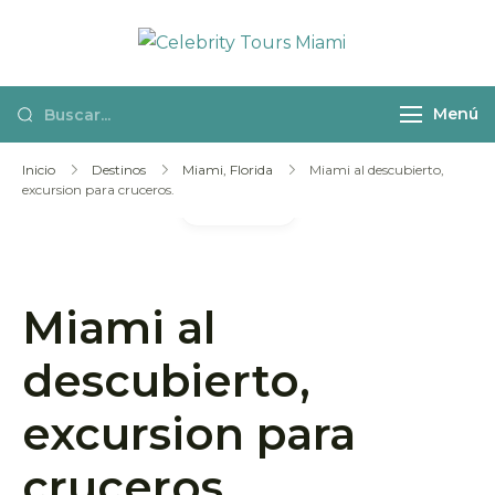
Celebrity
Actividades y
Tours Miami
excursiones en
Menú
español por
Miami
Inicio
Destinos
Miami, Florida
Miami al descubierto,
excursion para cruceros.
Galería
Miami al
descubierto,
excursion para
cruceros.