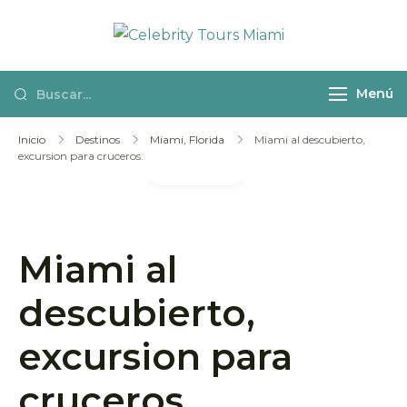
Celebrity
Actividades y
Tours Miami
excursiones en
Menú
español por
Miami
Inicio
Destinos
Miami, Florida
Miami al descubierto,
excursion para cruceros.
Galería
Miami al
descubierto,
excursion para
cruceros.