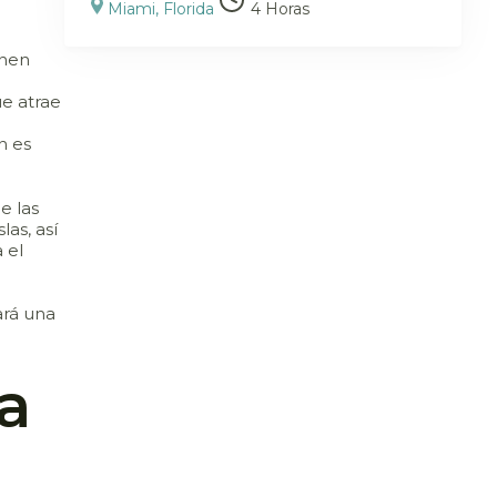
Miami, Florida
4 Horas
enen
ue atrae
n es
e las
las, así
 el
ará una
a