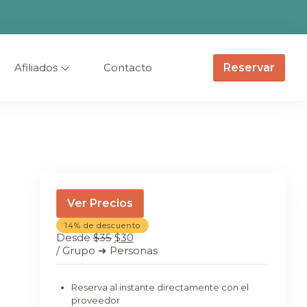
Reservar
Afiliados
Contacto
Ver Precios
14% de descuento
Desde
$35
$30
/ Grupo ➜ Personas
Reserva al instante directamente con el
proveedor