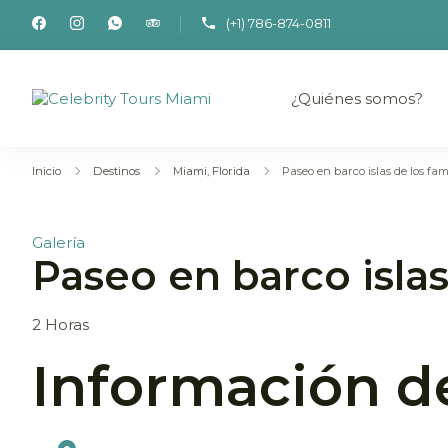
(+1) 786-874-0811
¿Quiénes somos?
Actividades y excursiones en espa
Celebrity Tours Miami
Inicio
Destinos
Miami, Florida
Paseo en barco islas de los fa
Galería
Paseo en barco isla
2
Horas
Información d