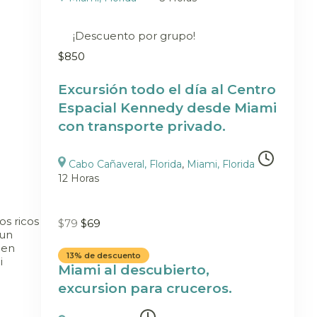
¡Descuento por grupo!
$
850
Excursión todo el día al Centro
Espacial Kennedy desde Miami
con transporte privado.
Cabo Cañaveral, Florida
,
Miami, Florida
12 Horas
os ricos
$
79
$
69
 un
 en
13% de descuento
i
Miami al descubierto,
excursion para cruceros.