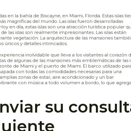
das en la bahía de Biscayne, en Miami, Florida. Estas islas ti
más magníficas del mundo. Las islas fueron desarrolladas
. Hoy en día, estas islas son una atracción turística popular q
s de las islas son realmente impresionantes. Las islas están
erante vegetación. La arquitectura de las mansiones tambié
 únicos y detalles intrincados.
periencia inolvidable que lleva a los visitantes al corazón d
vistas de algunas de las mansiones más emblemáticas de las is
onte de Miami y el puerto de Miami. El barco utilizado para
ipada con todas las comodidades necesarias para una
mplias zonas de estar, aire acondicionado y un bar
brante con música a todo volumen a bordo, lo que agreg
nviar su consult
guiente