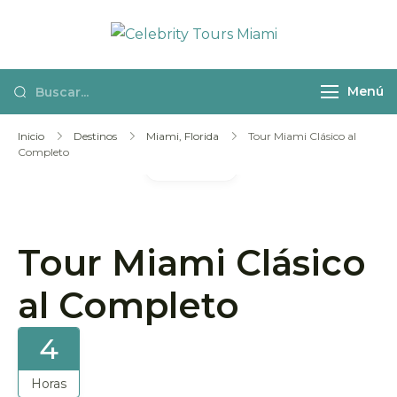
Celebrity
Actividades y
Tours Miami
excursiones en
Menú
español por
Miami
Inicio
Destinos
Miami, Florida
Tour Miami Clásico al
Completo
Galería
Tour Miami Clásico
al Completo
4
Horas