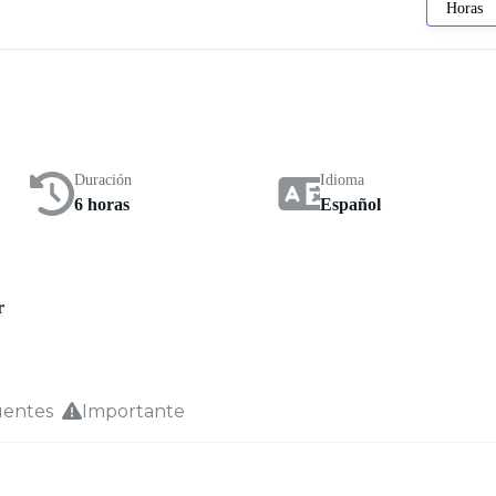
Horas
Duración
Idioma
6 horas
Español
r
uentes
Importante