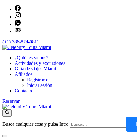
Saltar
al
contenido
(+1) 786-874-0811
Actividades y excursiones en español por Miami
¿Quiénes somos?
Celebrity Tours Miami
Actividades y excursiones
Guía de viajes Miami
Afiliados
Registrarse
Iniciar sesión
Contacto
Reservar
Celebrity Tours Miami
Actividades y excursiones en español por Miami
¿Buscas
Busca cualquier cosa y pulsa Intro.
algo?