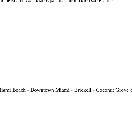
rto de Miami. Contáctanos para más información sobre tarifas.
 - Miami Beach - Downtown Miami - Brickell - Coconut Grove 