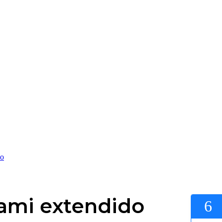
do
iami extendido
6