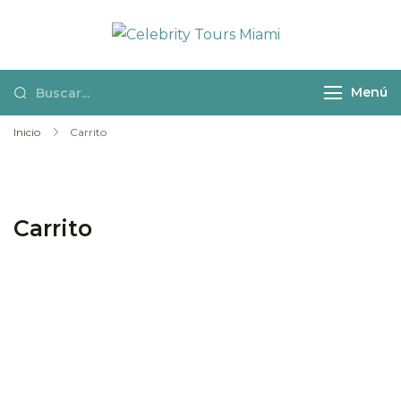
Celebrity
Actividades y
Tours Miami
excursiones en
Menú
español por
Miami
Inicio
Carrito
Carrito