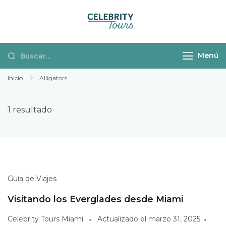
Celebrity Tours
Actividades y
Miami
excursiones en español
Menú
por Miami
Inicio
Alligators
1 resultado
Guía de Viajes
Visitando los Everglades desde Miami
Celebrity Tours Miami
Actualizado el
marzo 31, 2025